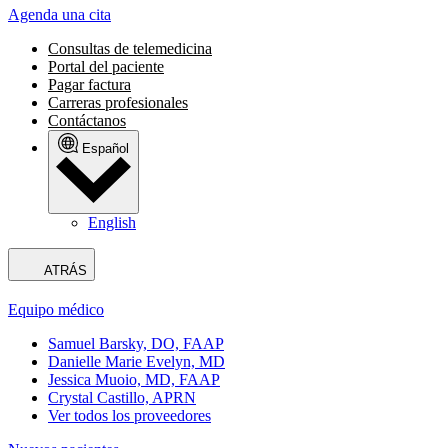
Agenda una cita
Consultas de telemedicina
Portal del paciente
Pagar factura
Carreras profesionales
Contáctanos
Español
English
ATRÁS
Equipo médico
Samuel Barsky, DO, FAAP
Danielle Marie Evelyn, MD
Jessica Muoio, MD, FAAP
Crystal Castillo, APRN
Ver todos los proveedores