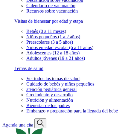
Declaración sobre vacunación
Calendario de vacunación
Recursos sobre vacunación
Visitas de bienestar por edad y etapa
Bebés (0 a 11 meses)
Niños pequeños (1 a 2 años)
Preescolares (3 a 5 años)
Niños en edad escolar (6 a 11 años)
Adolescentes (12 a 18 años)
Adultos jóvenes (19 a 21 años)
Temas de salud
Ver todos los temas de salud
Cuidado de bebés y niños pequeños
atención pediátrica general
Crecimiento y desarrollo
Nutrición y alimentación
Bienestar de los padres
Embarazo y preparación para la llegada del bebé
Agenda una cita