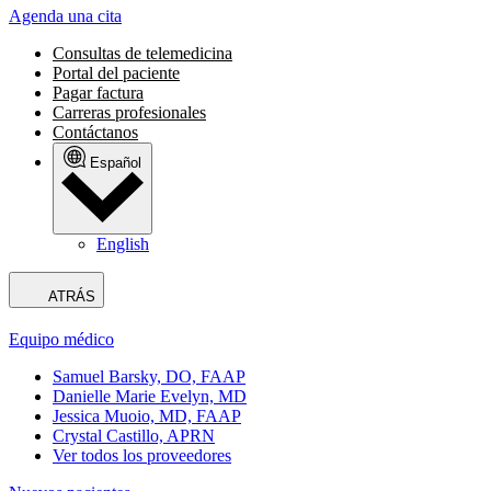
Agenda una cita
Consultas de telemedicina
Portal del paciente
Pagar factura
Carreras profesionales
Contáctanos
Español
English
ATRÁS
Equipo médico
Samuel Barsky, DO, FAAP
Danielle Marie Evelyn, MD
Jessica Muoio, MD, FAAP
Crystal Castillo, APRN
Ver todos los proveedores