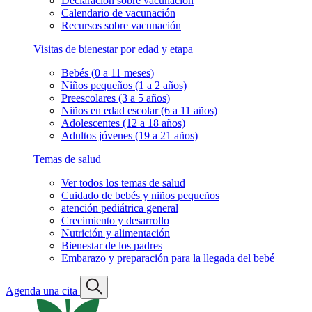
Declaración sobre vacunación
Calendario de vacunación
Recursos sobre vacunación
Visitas de bienestar por edad y etapa
Bebés (0 a 11 meses)
Niños pequeños (1 a 2 años)
Preescolares (3 a 5 años)
Niños en edad escolar (6 a 11 años)
Adolescentes (12 a 18 años)
Adultos jóvenes (19 a 21 años)
Temas de salud
Ver todos los temas de salud
Cuidado de bebés y niños pequeños
atención pediátrica general
Crecimiento y desarrollo
Nutrición y alimentación
Bienestar de los padres
Embarazo y preparación para la llegada del bebé
Agenda una cita