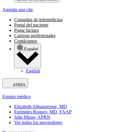
Agenda una cita
Consultas de telemedicina
Portal del paciente
Pagar factura
Carreras profesionales
Contáctanos
Español
English
ATRÁS
Equipo médico
Elizabeth Albuquerque, MD
Euripides Roques, MD, FAAP
Julie Muser, APRN
Ver todos los proveedores