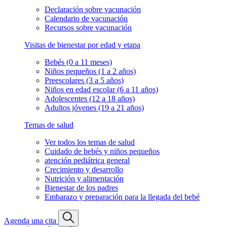
Declaración sobre vacunación
Calendario de vacunación
Recursos sobre vacunación
Visitas de bienestar por edad y etapa
Bebés (0 a 11 meses)
Niños pequeños (1 a 2 años)
Preescolares (3 a 5 años)
Niños en edad escolar (6 a 11 años)
Adolescentes (12 a 18 años)
Adultos jóvenes (19 a 21 años)
Temas de salud
Ver todos los temas de salud
Cuidado de bebés y niños pequeños
atención pediátrica general
Crecimiento y desarrollo
Nutrición y alimentación
Bienestar de los padres
Embarazo y preparación para la llegada del bebé
Agenda una cita