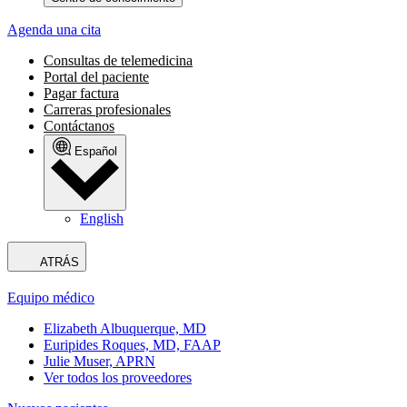
Agenda una cita
Consultas de telemedicina
Portal del paciente
Pagar factura
Carreras profesionales
Contáctanos
Español
English
ATRÁS
Equipo médico
Elizabeth Albuquerque, MD
Euripides Roques, MD, FAAP
Julie Muser, APRN
Ver todos los proveedores