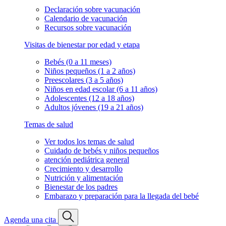
Declaración sobre vacunación
Calendario de vacunación
Recursos sobre vacunación
Visitas de bienestar por edad y etapa
Bebés (0 a 11 meses)
Niños pequeños (1 a 2 años)
Preescolares (3 a 5 años)
Niños en edad escolar (6 a 11 años)
Adolescentes (12 a 18 años)
Adultos jóvenes (19 a 21 años)
Temas de salud
Ver todos los temas de salud
Cuidado de bebés y niños pequeños
atención pediátrica general
Crecimiento y desarrollo
Nutrición y alimentación
Bienestar de los padres
Embarazo y preparación para la llegada del bebé
Agenda una cita