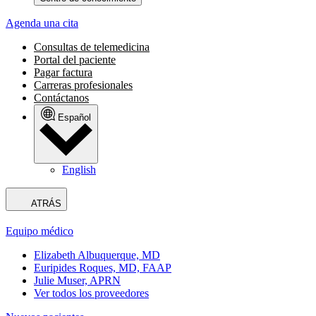
Agenda una cita
Consultas de telemedicina
Portal del paciente
Pagar factura
Carreras profesionales
Contáctanos
Español
English
ATRÁS
Equipo médico
Elizabeth Albuquerque, MD
Euripides Roques, MD, FAAP
Julie Muser, APRN
Ver todos los proveedores