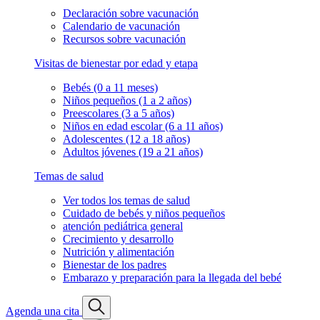
Declaración sobre vacunación
Calendario de vacunación
Recursos sobre vacunación
Visitas de bienestar por edad y etapa
Bebés (0 a 11 meses)
Niños pequeños (1 a 2 años)
Preescolares (3 a 5 años)
Niños en edad escolar (6 a 11 años)
Adolescentes (12 a 18 años)
Adultos jóvenes (19 a 21 años)
Temas de salud
Ver todos los temas de salud
Cuidado de bebés y niños pequeños
atención pediátrica general
Crecimiento y desarrollo
Nutrición y alimentación
Bienestar de los padres
Embarazo y preparación para la llegada del bebé
Agenda una cita