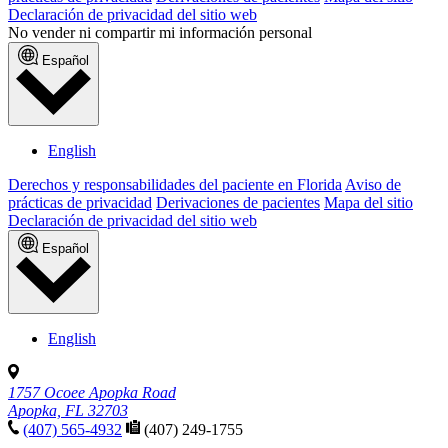
Declaración de privacidad del sitio web
No vender ni compartir mi información personal
Español
English
Derechos y responsabilidades del paciente en Florida
Aviso de
prácticas de privacidad
Derivaciones de pacientes
Mapa del sitio
Declaración de privacidad del sitio web
Español
English
1757 Ocoee Apopka Road
Apopka, FL 32703
(407) 565-4932
(407) 249-1755