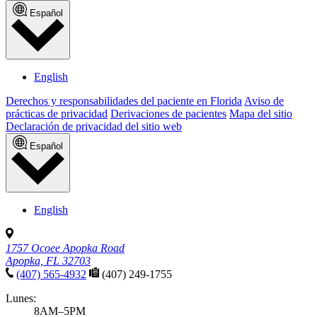
Español
English
Derechos y responsabilidades del paciente en Florida
Aviso de
prácticas de privacidad
Derivaciones de pacientes
Mapa del sitio
Declaración de privacidad del sitio web
Español
English
1757 Ocoee Apopka Road
Apopka, FL 32703
(407) 565-4932
(407) 249-1755
Lunes:
8AM–5PM