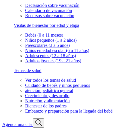
Declaración sobre vacunación
Calendario de vacunación
Recursos sobre vacunación
Visitas de bienestar por edad y etapa
Bebés (0 a 11 meses)
Niños pequeños (1 a 2 años)
Preescolares (3 a 5 años)
Niños en edad escolar (6 a 11 años)
Adolescentes (12 a 18 años)
Adultos jóvenes (19 a 21 años)
Temas de salud
Ver todos los temas de salud
Cuidado de bebés y niños pequeños
atención pediátrica general
Crecimiento y desarrollo
Nutrición y alimentación
Bienestar de los padres
Embarazo y preparación para la llegada del bebé
Agenda una cita