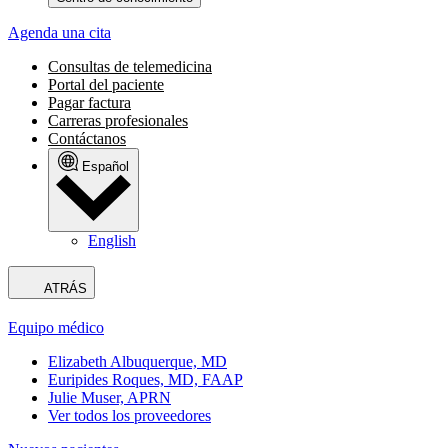
Agenda una cita
Consultas de telemedicina
Portal del paciente
Pagar factura
Carreras profesionales
Contáctanos
Español
English
ATRÁS
Equipo médico
Elizabeth Albuquerque, MD
Euripides Roques, MD, FAAP
Julie Muser, APRN
Ver todos los proveedores