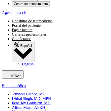
Centro de conocimiento
Agenda una cita
Consultas de telemedicina
Portal del paciente
Pagar factura
Carreras profesionales
Contáctanos
Español
English
ATRÁS
Equipo médico
Jenyfeer Blanco, MD
Dhiraj Singh, MD, MPH
Ilene Joy Goldstein, MD
Alison Muzii, APRN