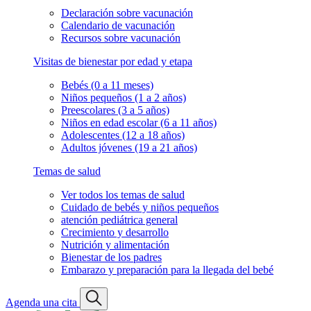
Declaración sobre vacunación
Calendario de vacunación
Recursos sobre vacunación
Visitas de bienestar por edad y etapa
Bebés (0 a 11 meses)
Niños pequeños (1 a 2 años)
Preescolares (3 a 5 años)
Niños en edad escolar (6 a 11 años)
Adolescentes (12 a 18 años)
Adultos jóvenes (19 a 21 años)
Temas de salud
Ver todos los temas de salud
Cuidado de bebés y niños pequeños
atención pediátrica general
Crecimiento y desarrollo
Nutrición y alimentación
Bienestar de los padres
Embarazo y preparación para la llegada del bebé
Agenda una cita