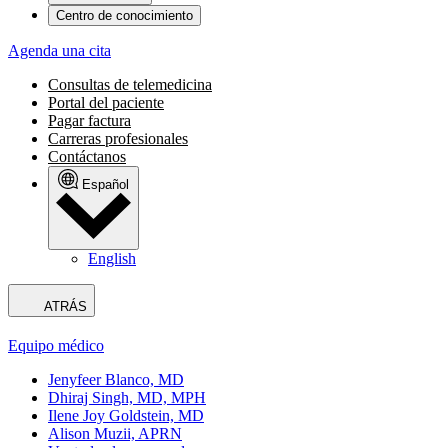
Centro de conocimiento
Agenda una cita
Consultas de telemedicina
Portal del paciente
Pagar factura
Carreras profesionales
Contáctanos
Español
English
ATRÁS
Equipo médico
Jenyfeer Blanco, MD
Dhiraj Singh, MD, MPH
Ilene Joy Goldstein, MD
Alison Muzii, APRN