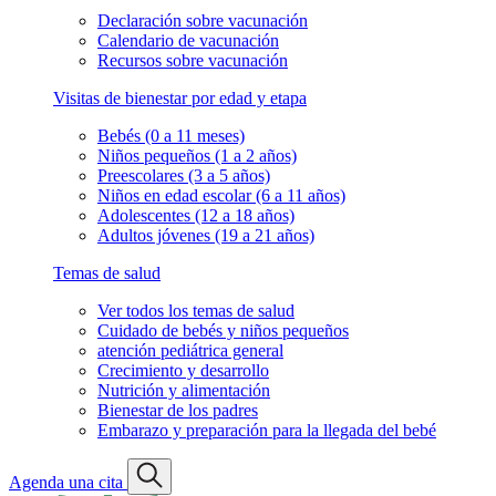
Declaración sobre vacunación
Calendario de vacunación
Recursos sobre vacunación
Visitas de bienestar por edad y etapa
Bebés (0 a 11 meses)
Niños pequeños (1 a 2 años)
Preescolares (3 a 5 años)
Niños en edad escolar (6 a 11 años)
Adolescentes (12 a 18 años)
Adultos jóvenes (19 a 21 años)
Temas de salud
Ver todos los temas de salud
Cuidado de bebés y niños pequeños
atención pediátrica general
Crecimiento y desarrollo
Nutrición y alimentación
Bienestar de los padres
Embarazo y preparación para la llegada del bebé
Agenda una cita