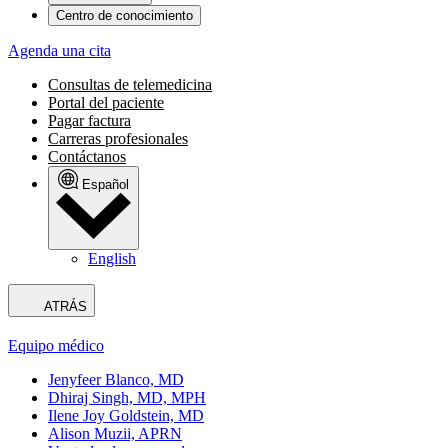
Centro de conocimiento
Agenda una cita
Consultas de telemedicina
Portal del paciente
Pagar factura
Carreras profesionales
Contáctanos
Español
English
ATRÁS
Equipo médico
Jenyfeer Blanco, MD
Dhiraj Singh, MD, MPH
Ilene Joy Goldstein, MD
Alison Muzii, APRN