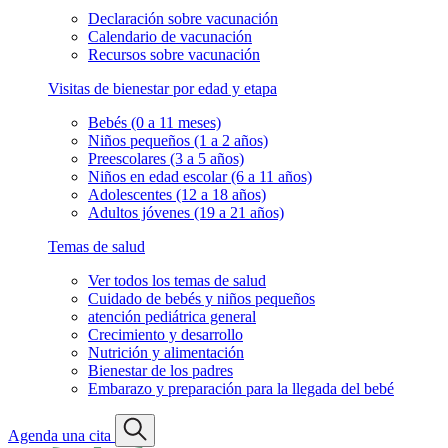
Declaración sobre vacunación
Calendario de vacunación
Recursos sobre vacunación
Visitas de bienestar por edad y etapa
Bebés (0 a 11 meses)
Niños pequeños (1 a 2 años)
Preescolares (3 a 5 años)
Niños en edad escolar (6 a 11 años)
Adolescentes (12 a 18 años)
Adultos jóvenes (19 a 21 años)
Temas de salud
Ver todos los temas de salud
Cuidado de bebés y niños pequeños
atención pediátrica general
Crecimiento y desarrollo
Nutrición y alimentación
Bienestar de los padres
Embarazo y preparación para la llegada del bebé
Agenda una cita