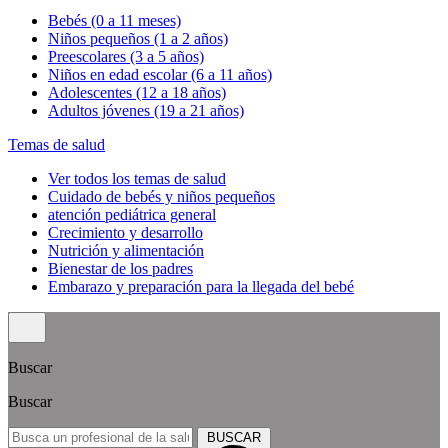
Bebés (0 a 11 meses)
Niños pequeños (1 a 2 años)
Preescolares (3 a 5 años)
Niños en edad escolar (6 a 11 años)
Adolescentes (12 a 18 años)
Adultos jóvenes (19 a 21 años)
Temas de salud
Ver todos los temas de salud
Cuidado de bebés y niños pequeños
atención pediátrica general
Crecimiento y desarrollo
Nutrición y alimentación
Bienestar de los padres
Embarazo y preparación para la llegada del bebé
Buscar
Buscar
BUSCAR