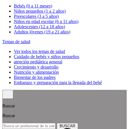
Bebés (0 a 11 meses)
Niños pequeños (1 a 2 años)
Preescolares (3 a 5 años)
Niños en edad escolar (6 a 11 años)
Adolescentes (12 a 18 años)
Adultos jóvenes (19 a 21 años)
Temas de salud
Ver todos los temas de salud
Cuidado de bebés y niños pequeños
atención pediátrica general
Crecimiento y desarrollo
Nutrición y alimentación
Bienestar de los padres
Embarazo y preparación para la llegada del bebé
Buscar
Buscar
BUSCAR