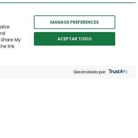
MANAGE PREFERENCES
alize
ral
ACEPTAR TODO
r Share My
he link
Desarrollado por: