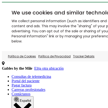
We use cookies and similar technol
We collect personal information (such as identifiers and i
content and ads. This may involve the "sharing" of your p
advertising. You can opt out of the sale or sharing of you
Personal Information" link or by managing your preferences
below.
Política de Cookies
Política de Privacidad
Tracker Details
Gables by the Mile
Elija otra ubicación
Consultas de telemedicina
Portal del paciente
Pagar factura
Carreras profesionales
Contáctanos
Español