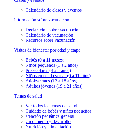
Clases y eventos
Calendario de clases y eventos
Información sobre vacunación
Declaración sobre vacunación
Calendario de vacunación
Recursos sobre vacunación
Visitas de bienestar por edad y etapa
Bebés (0 a 11 meses)
Niños pequeños (1 a 2 años)
Preescolares (3 a 5 años)
Niños en edad escolar (6 a 11 años)
Adolescentes (12 a 18 años)
Adultos jóvenes (19 a 21 años)
Temas de salud
Ver todos los temas de salud
Cuidado de bebés y niños pequeños
atención pediátrica general
Crecimiento y desarrollo
Nutrición y alimentación