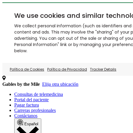
We use cookies and similar technol
We collect personal information (such as identifiers and i
content and ads. This may involve the "sharing" of your p
advertising. You can opt out of the sale or sharing of you
Personal Information" link or by managing your preferences
below.
Política de Cookies
Política de Privacidad
Tracker Details
Gables by the Mile
Elija otra ubicación
Consultas de telemedicina
Portal del paciente
Pagar factura
Carreras profesionales
Contáctanos
Español