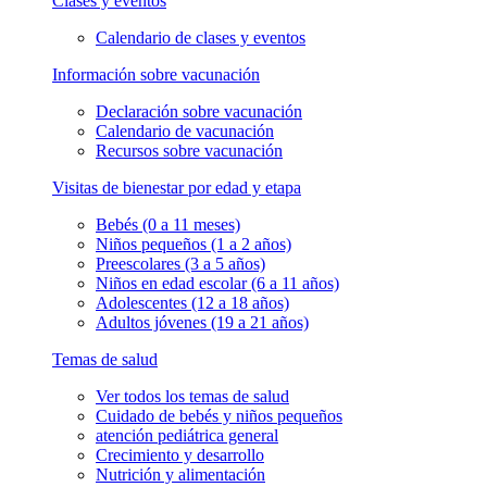
Clases y eventos
Calendario de clases y eventos
Información sobre vacunación
Declaración sobre vacunación
Calendario de vacunación
Recursos sobre vacunación
Visitas de bienestar por edad y etapa
Bebés (0 a 11 meses)
Niños pequeños (1 a 2 años)
Preescolares (3 a 5 años)
Niños en edad escolar (6 a 11 años)
Adolescentes (12 a 18 años)
Adultos jóvenes (19 a 21 años)
Temas de salud
Ver todos los temas de salud
Cuidado de bebés y niños pequeños
atención pediátrica general
Crecimiento y desarrollo
Nutrición y alimentación