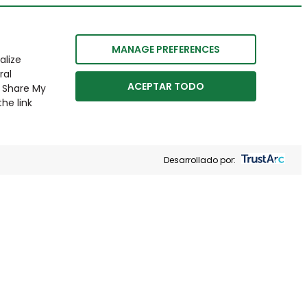
MANAGE PREFERENCES
alize
ral
ACEPTAR TODO
r Share My
he link
Desarrollado por: