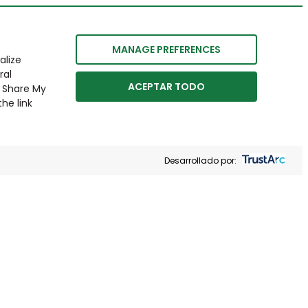
MANAGE PREFERENCES
alize
ral
ACEPTAR TODO
r Share My
he link
Desarrollado por: