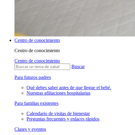
Centro de conocimiento
Centro de conocimiento
Centro de conocimiento
Buscar
Para futuros padres
Qué debes saber antes de que llegue el bebé.
Nuestras afiliaciones hospitalarias
Para familias existentes
Calendario de visitas de bienestar
Preguntas frecuentes y enlaces rápidos
Clases y eventos