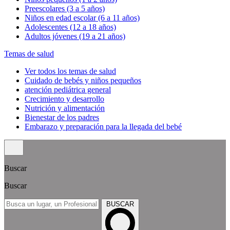
Preescolares (3 a 5 años)
Niños en edad escolar (6 a 11 años)
Adolescentes (12 a 18 años)
Adultos jóvenes (19 a 21 años)
Temas de salud
Ver todos los temas de salud
Cuidado de bebés y niños pequeños
atención pediátrica general
Crecimiento y desarrollo
Nutrición y alimentación
Bienestar de los padres
Embarazo y preparación para la llegada del bebé
Buscar
Buscar
BUSCAR