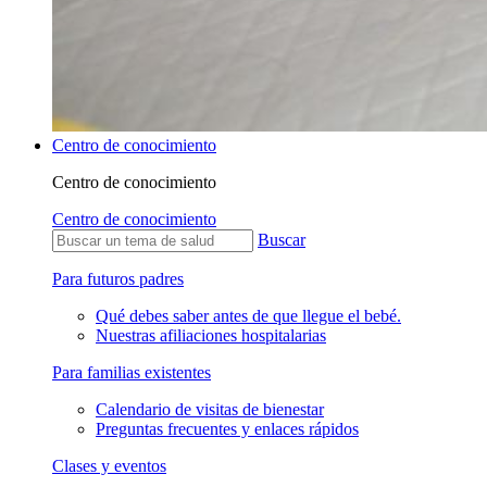
Centro de conocimiento
Centro de conocimiento
Centro de conocimiento
Buscar
Para futuros padres
Qué debes saber antes de que llegue el bebé.
Nuestras afiliaciones hospitalarias
Para familias existentes
Calendario de visitas de bienestar
Preguntas frecuentes y enlaces rápidos
Clases y eventos