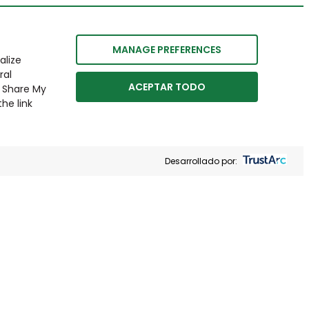
MANAGE PREFERENCES
alize
ral
ACEPTAR TODO
r Share My
he link
Desarrollado por: