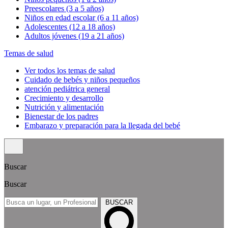
Preescolares (3 a 5 años)
Niños en edad escolar (6 a 11 años)
Adolescentes (12 a 18 años)
Adultos jóvenes (19 a 21 años)
Temas de salud
Ver todos los temas de salud
Cuidado de bebés y niños pequeños
atención pediátrica general
Crecimiento y desarrollo
Nutrición y alimentación
Bienestar de los padres
Embarazo y preparación para la llegada del bebé
Buscar
Buscar
BUSCAR