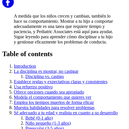
A medida que los niños crecen y cambian, también lo
hace su comportamiento. Mostrar a tu hijo a comportar
adecuadamente es una tarea que requiere tiempo y
paciencia, y Pediatric Associates está aquí para ayudar.
Sigue leyendo para aprender cómo disciplinar a tu hijo
y gestionar eficazmente los problemas de conducta.
Table of contents
Introduction
La disciplina es mostrar, no castigar
Disciplina vs. castigo
Establece reglas y expectativas claras y consistentes
Usa refuerzo positivo
Ofrece opciones cuando sea apropiado
Modela el comportamiento que quieres ver
Emplea los tiempos muertos de forma eficaz
Muestra habilidades para resolver problemas
Sé adecuado a tu edad y realista en cuanto a su desarrollo
Bebé (0-1 año)
Niño pequeño (1-3 años)
Preescolar (3-5 años)