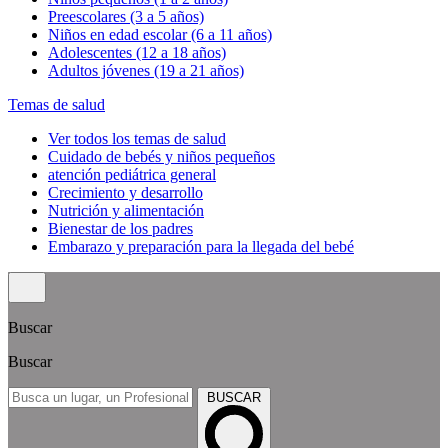
Preescolares (3 a 5 años)
Niños en edad escolar (6 a 11 años)
Adolescentes (12 a 18 años)
Adultos jóvenes (19 a 21 años)
Temas de salud
Ver todos los temas de salud
Cuidado de bebés y niños pequeños
atención pediátrica general
Crecimiento y desarrollo
Nutrición y alimentación
Bienestar de los padres
Embarazo y preparación para la llegada del bebé
Buscar
Buscar
BUSCAR