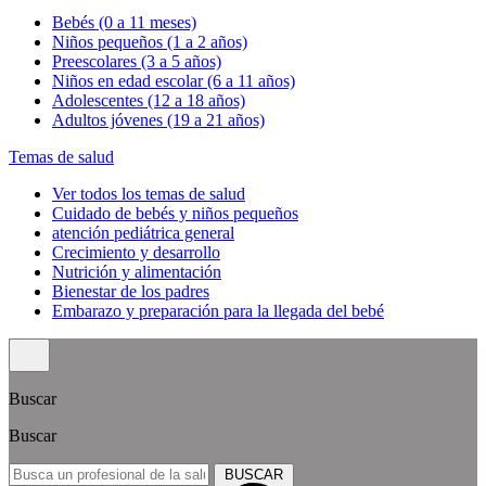
Bebés (0 a 11 meses)
Niños pequeños (1 a 2 años)
Preescolares (3 a 5 años)
Niños en edad escolar (6 a 11 años)
Adolescentes (12 a 18 años)
Adultos jóvenes (19 a 21 años)
Temas de salud
Ver todos los temas de salud
Cuidado de bebés y niños pequeños
atención pediátrica general
Crecimiento y desarrollo
Nutrición y alimentación
Bienestar de los padres
Embarazo y preparación para la llegada del bebé
Buscar
Buscar
BUSCAR