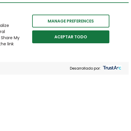
MANAGE PREFERENCES
alize
ral
ACEPTAR TODO
r Share My
he link
Desarrollado por: