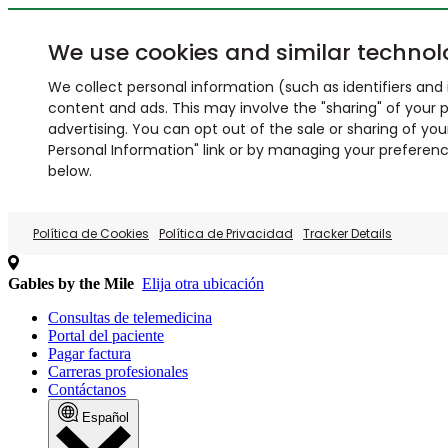
We use cookies and similar technol
We collect personal information (such as identifiers and i
content and ads. This may involve the "sharing" of your p
advertising. You can opt out of the sale or sharing of you
Personal Information" link or by managing your preferences
below.
Política de Cookies
Política de Privacidad
Tracker Details
Gables by the Mile
Elija otra ubicación
Consultas de telemedicina
Portal del paciente
Pagar factura
Carreras profesionales
Contáctanos
Español