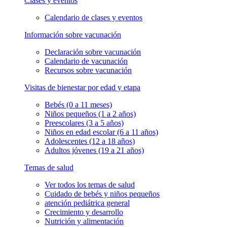
Clases y eventos
Calendario de clases y eventos
Información sobre vacunación
Declaración sobre vacunación
Calendario de vacunación
Recursos sobre vacunación
Visitas de bienestar por edad y etapa
Bebés (0 a 11 meses)
Niños pequeños (1 a 2 años)
Preescolares (3 a 5 años)
Niños en edad escolar (6 a 11 años)
Adolescentes (12 a 18 años)
Adultos jóvenes (19 a 21 años)
Temas de salud
Ver todos los temas de salud
Cuidado de bebés y niños pequeños
atención pediátrica general
Crecimiento y desarrollo
Nutrición y alimentación