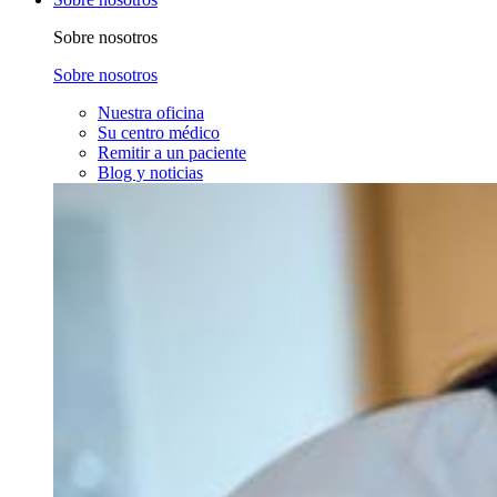
Sobre nosotros
Sobre nosotros
Nuestra oficina
Su centro médico
Remitir a un paciente
Blog y noticias