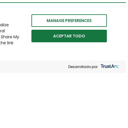
MANAGE PREFERENCES
alize
ral
ACEPTAR TODO
r Share My
he link
Desarrollado por: