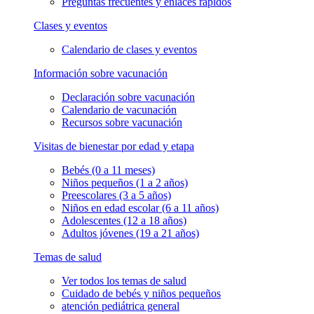
Preguntas frecuentes y enlaces rápidos
Clases y eventos
Calendario de clases y eventos
Información sobre vacunación
Declaración sobre vacunación
Calendario de vacunación
Recursos sobre vacunación
Visitas de bienestar por edad y etapa
Bebés (0 a 11 meses)
Niños pequeños (1 a 2 años)
Preescolares (3 a 5 años)
Niños en edad escolar (6 a 11 años)
Adolescentes (12 a 18 años)
Adultos jóvenes (19 a 21 años)
Temas de salud
Ver todos los temas de salud
Cuidado de bebés y niños pequeños
atención pediátrica general