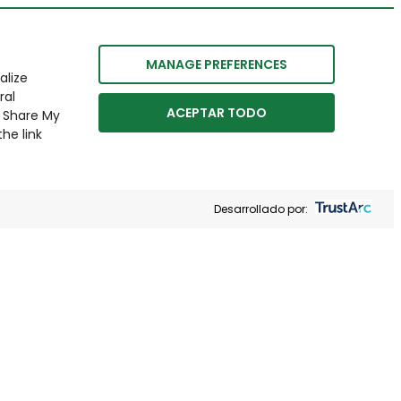
MANAGE PREFERENCES
alize
ral
ACEPTAR TODO
r Share My
he link
Desarrollado por: