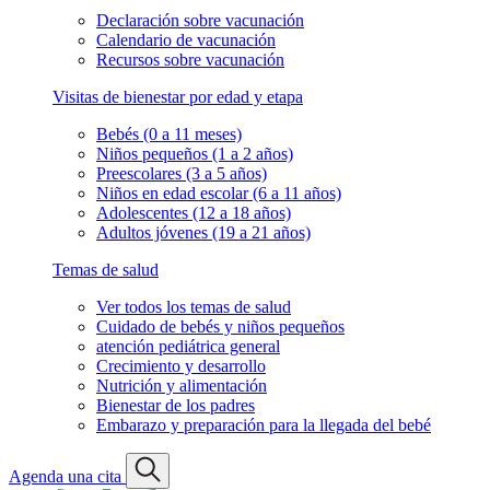
Declaración sobre vacunación
Calendario de vacunación
Recursos sobre vacunación
Visitas de bienestar por edad y etapa
Bebés (0 a 11 meses)
Niños pequeños (1 a 2 años)
Preescolares (3 a 5 años)
Niños en edad escolar (6 a 11 años)
Adolescentes (12 a 18 años)
Adultos jóvenes (19 a 21 años)
Temas de salud
Ver todos los temas de salud
Cuidado de bebés y niños pequeños
atención pediátrica general
Crecimiento y desarrollo
Nutrición y alimentación
Bienestar de los padres
Embarazo y preparación para la llegada del bebé
Agenda una cita