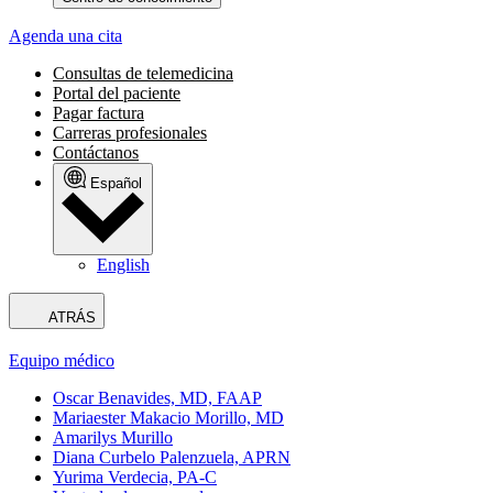
Agenda una cita
Consultas de telemedicina
Portal del paciente
Pagar factura
Carreras profesionales
Contáctanos
Español
English
ATRÁS
Equipo médico
Oscar Benavides, MD, FAAP
Mariaester Makacio Morillo, MD
Amarilys Murillo
Diana Curbelo Palenzuela, APRN
Yurima Verdecia, PA-C