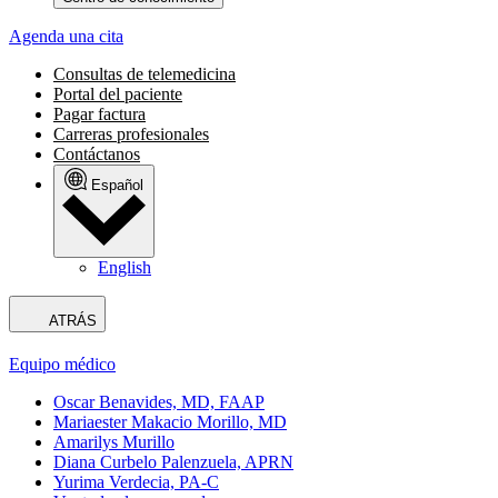
Agenda una cita
Consultas de telemedicina
Portal del paciente
Pagar factura
Carreras profesionales
Contáctanos
Español
English
ATRÁS
Equipo médico
Oscar Benavides, MD, FAAP
Mariaester Makacio Morillo, MD
Amarilys Murillo
Diana Curbelo Palenzuela, APRN
Yurima Verdecia, PA-C