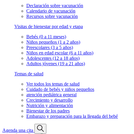
Declaración sobre vacunación
Calendario de vacunación
Recursos sobre vacunación
Visitas de bienestar por edad y etapa
Bebés (0 a 11 meses)
Niños pequeños (1 a 2 años)
Preescolares (3 a 5 años)
Niños en edad escolar (6 a 11 años)
Adolescentes (12 a 18 años)
Adultos jóvenes (19 a 21 años)
Temas de salud
Ver todos los temas de salud
Cuidado de bebés y niños pequeños
atención pediátrica general
Crecimiento y desarrollo
Nutrición y alimentación
Bienestar de los padres
Embarazo y preparación para la llegada del bebé
Agenda una cita