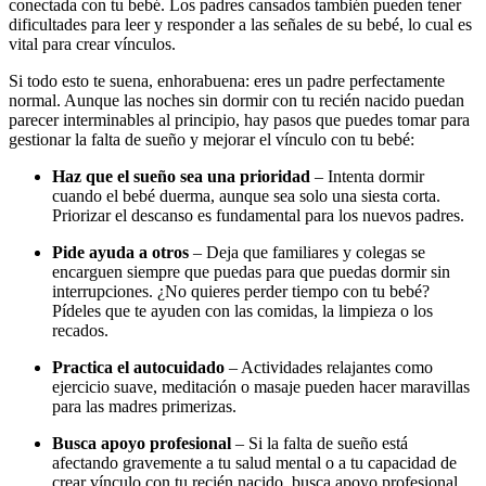
conectada con tu bebé.
Los padres cansados también pueden tener
dificultades para leer y responder a las señales de su bebé, lo cual es
vital para crear vínculos.
Si todo esto te suena, enhorabuena: eres un padre perfectamente
normal. Aunque las noches sin dormir con tu recién nacido puedan
parecer interminables al principio, hay pasos que puedes tomar para
gestionar la falta de sueño y mejorar el vínculo con tu bebé:
Haz que el sueño sea una prioridad
– Intenta dormir
cuando el bebé duerma, aunque sea solo una siesta corta.
Priorizar el descanso es fundamental para los nuevos padres.
Pide ayuda a otros
– Deja que familiares y colegas se
encarguen siempre que puedas para que puedas dormir sin
interrupciones. ¿No quieres perder tiempo con tu bebé?
Pídeles que te ayuden con las comidas, la limpieza o los
recados.
Practica el autocuidado
– Actividades relajantes como
ejercicio suave, meditación o masaje pueden hacer maravillas
para las madres primerizas.
Busca apoyo profesional
– Si la falta de sueño está
afectando gravemente a tu salud mental o a tu capacidad de
crear vínculo con tu recién nacido, busca apoyo profesional