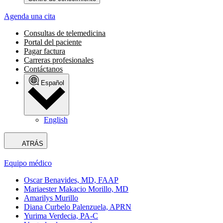
Agenda una cita
Consultas de telemedicina
Portal del paciente
Pagar factura
Carreras profesionales
Contáctanos
Español
English
ATRÁS
Equipo médico
Oscar Benavides, MD, FAAP
Mariaester Makacio Morillo, MD
Amarilys Murillo
Diana Curbelo Palenzuela, APRN
Yurima Verdecia, PA-C