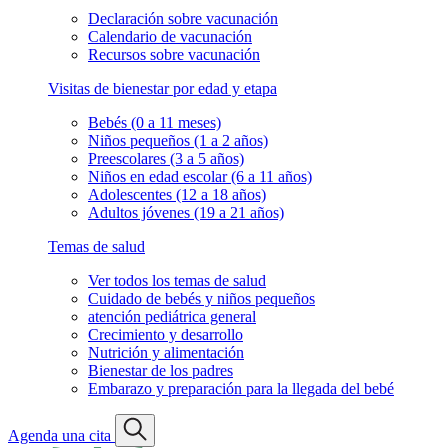
Declaración sobre vacunación
Calendario de vacunación
Recursos sobre vacunación
Visitas de bienestar por edad y etapa
Bebés (0 a 11 meses)
Niños pequeños (1 a 2 años)
Preescolares (3 a 5 años)
Niños en edad escolar (6 a 11 años)
Adolescentes (12 a 18 años)
Adultos jóvenes (19 a 21 años)
Temas de salud
Ver todos los temas de salud
Cuidado de bebés y niños pequeños
atención pediátrica general
Crecimiento y desarrollo
Nutrición y alimentación
Bienestar de los padres
Embarazo y preparación para la llegada del bebé
Agenda una cita