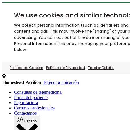
We use cookies and similar technol
We collect personal information (such as identifiers and i
content and ads. This may involve the "sharing" of your p
advertising. You can opt out of the sale or sharing of you
Personal Information" link or by managing your preferences
below.
Política de Cookies
Política de Privacidad
Tracker Details
Homestead Pavilion
Elija otra ubicación
Consultas de telemedicina
Portal del paciente
Pagar factura
Carreras profesionales
Contáctanos
Español