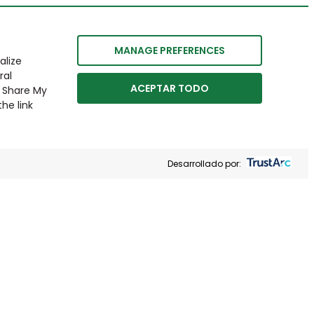
MANAGE PREFERENCES
alize
ral
ACEPTAR TODO
r Share My
he link
Desarrollado por: