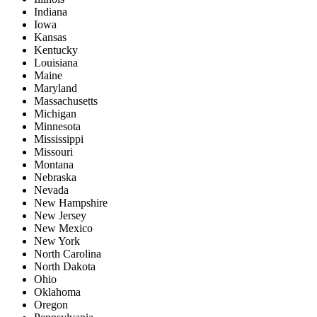
Indiana
Iowa
Kansas
Kentucky
Louisiana
Maine
Maryland
Massachusetts
Michigan
Minnesota
Mississippi
Missouri
Montana
Nebraska
Nevada
New Hampshire
New Jersey
New Mexico
New York
North Carolina
North Dakota
Ohio
Oklahoma
Oregon