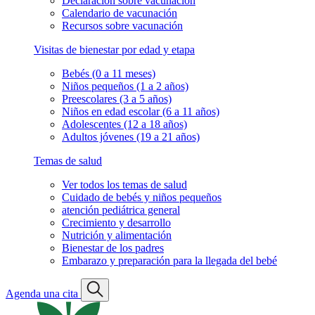
Declaración sobre vacunación
Calendario de vacunación
Recursos sobre vacunación
Visitas de bienestar por edad y etapa
Bebés (0 a 11 meses)
Niños pequeños (1 a 2 años)
Preescolares (3 a 5 años)
Niños en edad escolar (6 a 11 años)
Adolescentes (12 a 18 años)
Adultos jóvenes (19 a 21 años)
Temas de salud
Ver todos los temas de salud
Cuidado de bebés y niños pequeños
atención pediátrica general
Crecimiento y desarrollo
Nutrición y alimentación
Bienestar de los padres
Embarazo y preparación para la llegada del bebé
Agenda una cita