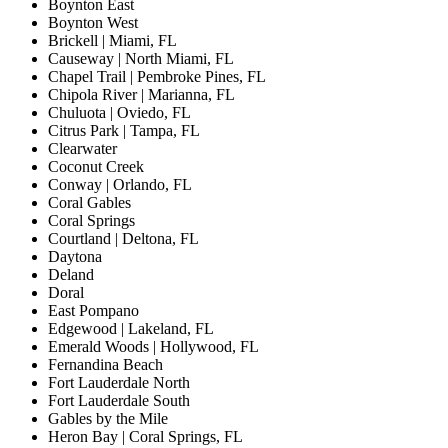
Boynton East
Boynton West
Brickell | Miami, FL
Causeway | North Miami, FL
Chapel Trail | Pembroke Pines, FL
Chipola River | Marianna, FL
Chuluota | Oviedo, FL
Citrus Park | Tampa, FL
Clearwater
Coconut Creek
Conway | Orlando, FL
Coral Gables
Coral Springs
Courtland | Deltona, FL
Daytona
Deland
Doral
East Pompano
Edgewood | Lakeland, FL
Emerald Woods | Hollywood, FL
Fernandina Beach
Fort Lauderdale North
Fort Lauderdale South
Gables by the Mile
Heron Bay | Coral Springs, FL