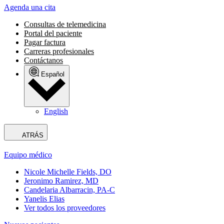
Agenda una cita
Consultas de telemedicina
Portal del paciente
Pagar factura
Carreras profesionales
Contáctanos
Español
English
ATRÁS
Equipo médico
Nicole Michelle Fields, DO
Jeronimo Ramirez, MD
Candelaria Albarracin, PA-C
Yanelis Elias
Ver todos los proveedores