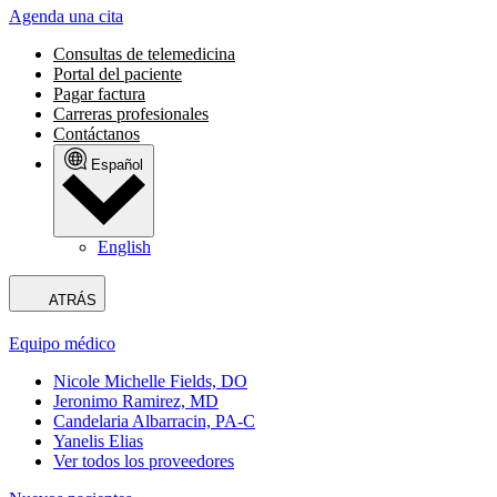
Agenda una cita
Consultas de telemedicina
Portal del paciente
Pagar factura
Carreras profesionales
Contáctanos
Español
English
ATRÁS
Equipo médico
Nicole Michelle Fields, DO
Jeronimo Ramirez, MD
Candelaria Albarracin, PA-C
Yanelis Elias
Ver todos los proveedores