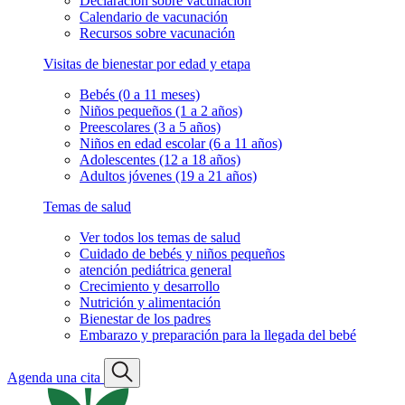
Declaración sobre vacunación
Calendario de vacunación
Recursos sobre vacunación
Visitas de bienestar por edad y etapa
Bebés (0 a 11 meses)
Niños pequeños (1 a 2 años)
Preescolares (3 a 5 años)
Niños en edad escolar (6 a 11 años)
Adolescentes (12 a 18 años)
Adultos jóvenes (19 a 21 años)
Temas de salud
Ver todos los temas de salud
Cuidado de bebés y niños pequeños
atención pediátrica general
Crecimiento y desarrollo
Nutrición y alimentación
Bienestar de los padres
Embarazo y preparación para la llegada del bebé
Agenda una cita