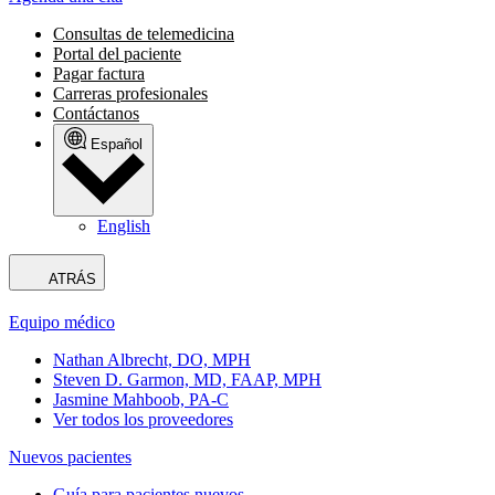
Consultas de telemedicina
Portal del paciente
Pagar factura
Carreras profesionales
Contáctanos
Español
English
ATRÁS
Equipo médico
Nathan Albrecht, DO, MPH
Steven D. Garmon, MD, FAAP, MPH
Jasmine Mahboob, PA-C
Ver todos los proveedores
Nuevos pacientes
Guía para pacientes nuevos