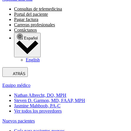
Consultas de telemedicina
Portal del paciente
Pagar factura
Carreras profesionales
Contáctanos
Español
English
ATRÁS
Equipo médico
Nathan Albrecht, DO, MPH
Steven D. Garmon, MD, FAAP, MPH
Jasmine Mahboob, PA-C
Ver todos los proveedores
Nuevos pacientes
Guía para pacientes nuevos