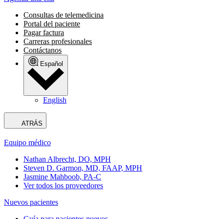
Consultas de telemedicina
Portal del paciente
Pagar factura
Carreras profesionales
Contáctanos
Español
English
ATRÁS
Equipo médico
Nathan Albrecht, DO, MPH
Steven D. Garmon, MD, FAAP, MPH
Jasmine Mahboob, PA-C
Ver todos los proveedores
Nuevos pacientes
Guía para pacientes nuevos