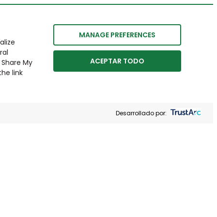
MANAGE PREFERENCES
alize
ral
ACEPTAR TODO
r Share My
he link
Desarrollado por: