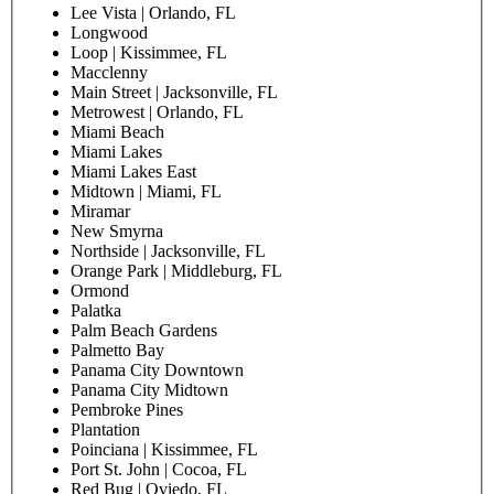
Lee Vista | Orlando, FL
Longwood
Loop | Kissimmee, FL
Macclenny
Main Street | Jacksonville, FL
Metrowest | Orlando, FL
Miami Beach
Miami Lakes
Miami Lakes East
Midtown | Miami, FL
Miramar
New Smyrna
Northside | Jacksonville, FL
Orange Park | Middleburg, FL
Ormond
Palatka
Palm Beach Gardens
Palmetto Bay
Panama City Downtown
Panama City Midtown
Pembroke Pines
Plantation
Poinciana | Kissimmee, FL
Port St. John | Cocoa, FL
Red Bug | Oviedo, FL