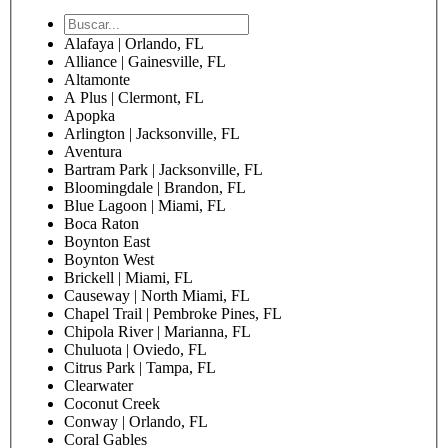
Alafaya | Orlando, FL
Alliance | Gainesville, FL
Altamonte
A Plus | Clermont, FL
Apopka
Arlington | Jacksonville, FL
Aventura
Bartram Park | Jacksonville, FL
Bloomingdale | Brandon, FL
Blue Lagoon | Miami, FL
Boca Raton
Boynton East
Boynton West
Brickell | Miami, FL
Causeway | North Miami, FL
Chapel Trail | Pembroke Pines, FL
Chipola River | Marianna, FL
Chuluota | Oviedo, FL
Citrus Park | Tampa, FL
Clearwater
Coconut Creek
Conway | Orlando, FL
Coral Gables