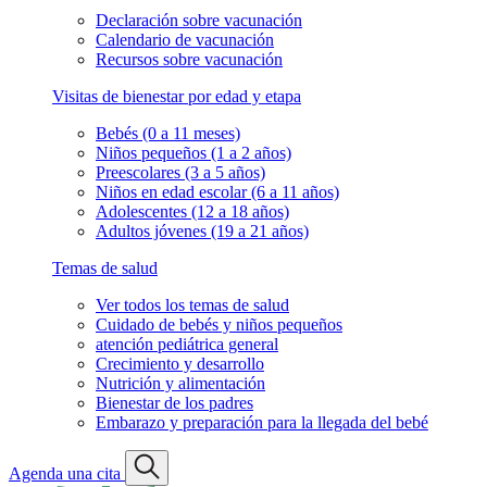
Declaración sobre vacunación
Calendario de vacunación
Recursos sobre vacunación
Visitas de bienestar por edad y etapa
Bebés (0 a 11 meses)
Niños pequeños (1 a 2 años)
Preescolares (3 a 5 años)
Niños en edad escolar (6 a 11 años)
Adolescentes (12 a 18 años)
Adultos jóvenes (19 a 21 años)
Temas de salud
Ver todos los temas de salud
Cuidado de bebés y niños pequeños
atención pediátrica general
Crecimiento y desarrollo
Nutrición y alimentación
Bienestar de los padres
Embarazo y preparación para la llegada del bebé
Agenda una cita