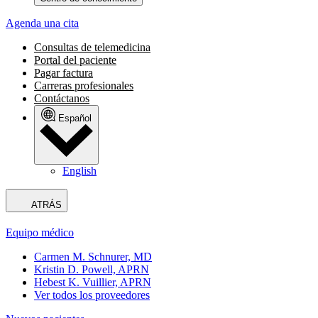
Agenda una cita
Consultas de telemedicina
Portal del paciente
Pagar factura
Carreras profesionales
Contáctanos
Español
English
ATRÁS
Equipo médico
Carmen M. Schnurer, MD
Kristin D. Powell, APRN
Hebest K. Vuillier, APRN
Ver todos los proveedores