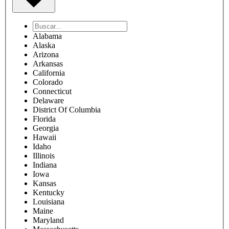
Alabama
Alaska
Arizona
Arkansas
California
Colorado
Connecticut
Delaware
District Of Columbia
Florida
Georgia
Hawaii
Idaho
Illinois
Indiana
Iowa
Kansas
Kentucky
Louisiana
Maine
Maryland