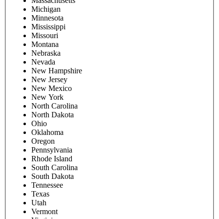
Massachusetts
Michigan
Minnesota
Mississippi
Missouri
Montana
Nebraska
Nevada
New Hampshire
New Jersey
New Mexico
New York
North Carolina
North Dakota
Ohio
Oklahoma
Oregon
Pennsylvania
Rhode Island
South Carolina
South Dakota
Tennessee
Texas
Utah
Vermont