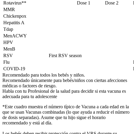
Rotavirus**
Dose 1
Dose 2
MMR
Chickenpox
Hepatitis A
Tdap
MenACWY
HPV
MenB
RSV
First RSV season
Flu
COVID-19
Recomendado para todos los bebés y niños.
Recomendado únicamente para bebés/niños con ciertas afecciones
médicas o factores de riesgo.
Habla con tu Profesional de la salud para decidir si esta vacuna es
adecuada para tu adolescente
*Este cuadro muestra el número típico de Vacuna a cada edad en la
que se usan Vacunas combinadas (lo que ayuda a reducir el número
de dosis separadas). Asume que tu hijo sigue el horario
recomendado y está al día.
Los bebés deben recibir protección contra el VRS durante su