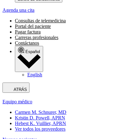
Agenda una cita
Consultas de telemedicina
Portal del paciente
Pagar factura
Carreras profesionales
Contáctanos
Español
English
ATRÁS
Equipo médico
Carmen M. Schnurer, MD
Kristin D. Powell, APRN
Hebest K. Vuillier, APRN
Ver todos los proveedores