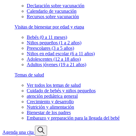
Declaración sobre vacunación
Calendario de vacunación
Recursos sobre vacunación
Visitas de bienestar por edad y etapa
Bebés (0 a 11 meses)
Niños pequeños (1 a 2 años)
Preescolares (3 a 5 años)
Niños en edad escolar (6 a 11 años)
Adolescentes (12 a 18 años)
Adultos jóvenes (19 a 21 años)
Temas de salud
Ver todos los temas de salud
Cuidado de bebés y niños pequeños
atención pediátrica general
Crecimiento y desarrollo
Nutrición y alimentación
Bienestar de los padres
Embarazo y preparación para la llegada del bebé
Agenda una cita