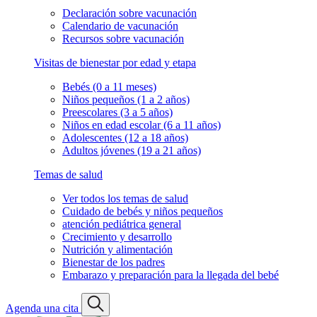
Declaración sobre vacunación
Calendario de vacunación
Recursos sobre vacunación
Visitas de bienestar por edad y etapa
Bebés (0 a 11 meses)
Niños pequeños (1 a 2 años)
Preescolares (3 a 5 años)
Niños en edad escolar (6 a 11 años)
Adolescentes (12 a 18 años)
Adultos jóvenes (19 a 21 años)
Temas de salud
Ver todos los temas de salud
Cuidado de bebés y niños pequeños
atención pediátrica general
Crecimiento y desarrollo
Nutrición y alimentación
Bienestar de los padres
Embarazo y preparación para la llegada del bebé
Agenda una cita