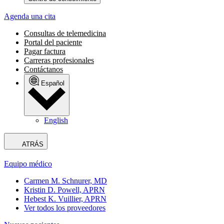
Agenda una cita
Consultas de telemedicina
Portal del paciente
Pagar factura
Carreras profesionales
Contáctanos
Español
English
ATRÁS
Equipo médico
Carmen M. Schnurer, MD
Kristin D. Powell, APRN
Hebest K. Vuillier, APRN
Ver todos los proveedores