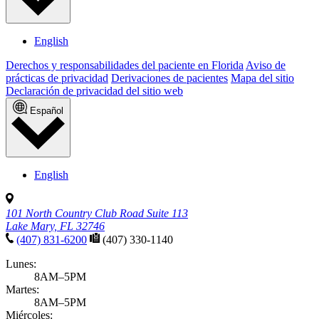
English
Derechos y responsabilidades del paciente en Florida
Aviso de
prácticas de privacidad
Derivaciones de pacientes
Mapa del sitio
Declaración de privacidad del sitio web
Español
English
101 North Country Club Road Suite 113
Lake Mary, FL 32746
(407) 831-6200
(407) 330-1140
Lunes:
8AM–5PM
Martes:
8AM–5PM
Miércoles: