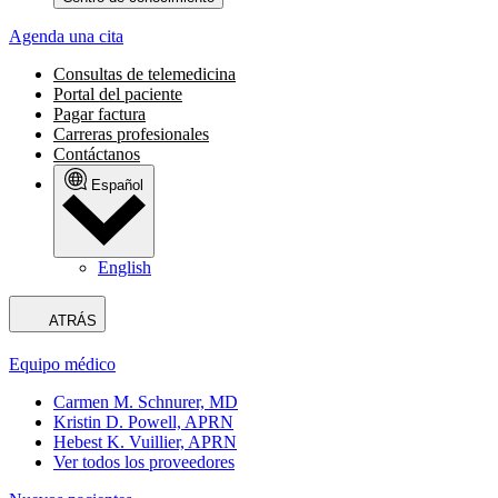
Agenda una cita
Consultas de telemedicina
Portal del paciente
Pagar factura
Carreras profesionales
Contáctanos
Español
English
ATRÁS
Equipo médico
Carmen M. Schnurer, MD
Kristin D. Powell, APRN
Hebest K. Vuillier, APRN
Ver todos los proveedores