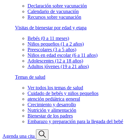
Declaración sobre vacunación
Calendario de vacunación
Recursos sobre vacunación
Visitas de bienestar por edad y etapa
Bebés (0 a 11 meses)
Niños pequeños (1 a 2 años)
Preescolares (3 a 5 años)
Niños en edad escolar (6 a 11 años)
Adolescentes (12 a 18 años)
Adultos jóvenes (19 a 21 años)
Temas de salud
Ver todos los temas de salud
Cuidado de bebés y niños pequeños
atención pediátrica general
Crecimiento y desarrollo
Nutrición y alimentación
Bienestar de los padres
Embarazo y preparación para la llegada del bebé
Agenda una cita