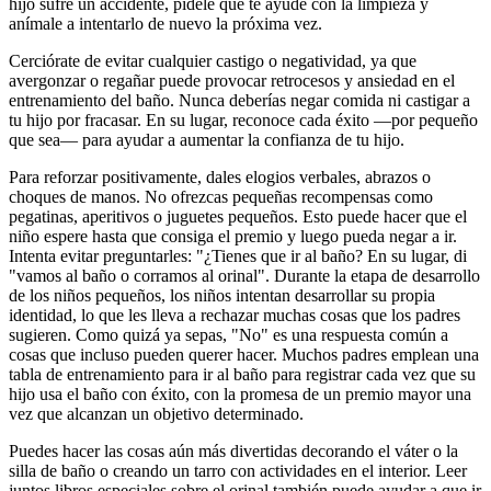
hijo sufre un accidente, pídele que te ayude con la limpieza y
anímale a intentarlo de nuevo la próxima vez.
Cerciórate de evitar cualquier castigo o negatividad, ya que
avergonzar o regañar puede provocar retrocesos y ansiedad en el
entrenamiento del baño. Nunca deberías negar comida ni castigar a
tu hijo por fracasar. En su lugar, reconoce cada éxito —por pequeño
que sea— para ayudar a aumentar la confianza de tu hijo.
Para reforzar positivamente, dales elogios verbales, abrazos o
choques de manos. No ofrezcas pequeñas recompensas como
pegatinas, aperitivos o juguetes pequeños. Esto puede hacer que el
niño espere hasta que consiga el premio y luego pueda negar a ir.
Intenta evitar preguntarles: "¿Tienes que ir al baño? En su lugar, di
"vamos al baño o corramos al orinal". Durante la etapa de desarrollo
de los niños pequeños, los niños intentan desarrollar su propia
identidad, lo que les lleva a rechazar muchas cosas que los padres
sugieren. Como quizá ya sepas, "No" es una respuesta común a
cosas que incluso pueden querer hacer. Muchos padres emplean una
tabla de entrenamiento para ir al baño para registrar cada vez que su
hijo usa el baño con éxito, con la promesa de un premio mayor una
vez que alcanzan un objetivo determinado.
Puedes hacer las cosas aún más divertidas decorando el váter o la
silla de baño o creando un tarro con actividades en el interior.
Leer
juntos libros especiales sobre el orinal también puede ayudar a que ir