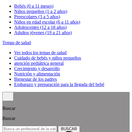
Bebés (0 a 11 meses)
Niños pequeños (1 a 2 años)
Preescolares (3 a 5 años)
Niños en edad escolar (6 a 11 años)
Adolescentes (12 a 18 años)
Adultos jóvenes (19 a 21 años)
Temas de salud
Ver todos los temas de salud
Cuidado de bebés y niños pequeños
atención pediátrica general
Crecimiento y desarrollo
Nutrición y alimentación
Bienestar de los padres
Embarazo y preparación para la llegada del bebé
Buscar
Buscar
BUSCAR