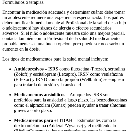
Formularios o terapias.
Encontrar la medicación adecuada y determinar cuánto debe tomar
un adolescente requiere una experiencia especializada. Los padres
deben notificar inmediatamente al Profesional de la salud de su hijo
o adolescente si hay signos de alergia o efectos secundarios
adversos. Si el niño o adolescente muestra solo una mejora parcial,
contacta también con tu Profesional de la salud.
El medicamento
probablemente sea una buena opción, pero puede ser necesario un
aumento en la dosis.
Los tipos de medicamentos para la salud mental incluyen:
Antidepresivos
– ISRS como fluoxetina (Prozac), sertralina
(Zoloft) y escitalopram (Lexapro), IRSN como venlafaxina
(Effexor) y IRND como bupropión (Wellbutrin) se emplean
para tratar la depresión y la ansiedad.
Medicamentos ansiolíticos
– Aunque los ISRS son
preferidos para la ansiedad a largo plazo, las benzodiacepinas
como el alprazolam (Xanax) pueden ayudar a tratar síntomas
graves a corto plazo.
Medicamentos para el TDAH
– Estimulantes como la
dextroanfetamina (Adderall/Vyvanse) y el metilfenidato
(Ritalin/Concerta) y los no estimulantes como la atomoxetina