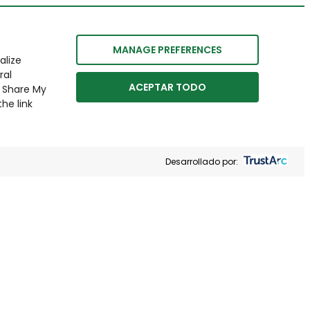
MANAGE PREFERENCES
alize
ral
ACEPTAR TODO
r Share My
he link
Desarrollado por: