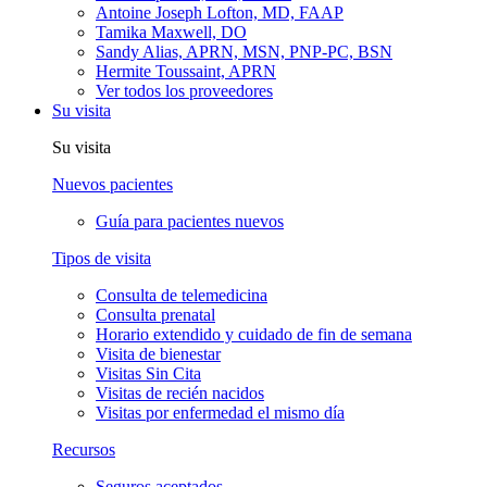
Antoine Joseph Lofton, MD, FAAP
Tamika Maxwell, DO
Sandy Alias, APRN, MSN, PNP-PC, BSN
Hermite Toussaint, APRN
Ver todos los proveedores
Su visita
Su visita
Nuevos pacientes
Guía para pacientes nuevos
Tipos de visita
Consulta de telemedicina
Consulta prenatal
Horario extendido y cuidado de fin de semana
Visita de bienestar
Visitas Sin Cita
Visitas de recién nacidos
Visitas por enfermedad el mismo día
Recursos
Seguros aceptados