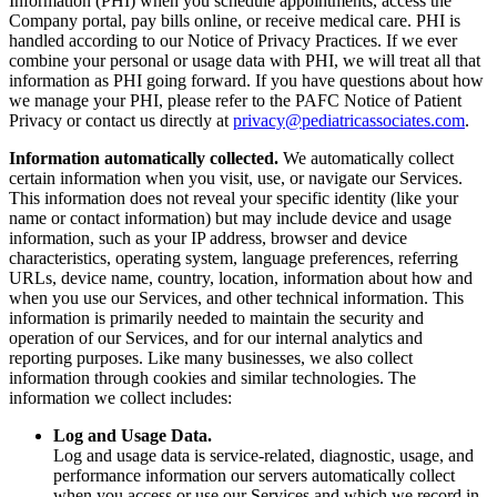
Information (PHI) when you schedule appointments, access the
Company portal, pay bills online, or receive medical care. PHI is
handled according to our Notice of Privacy Practices. If we ever
combine your personal or usage data with PHI, we will treat all that
information as PHI going forward. If you have questions about how
we manage your PHI, please refer to the PAFC Notice of Patient
Privacy or contact us directly at
privacy@pediatricassociates.com
.
Information automatically collected.
We automatically collect
certain information when you visit, use, or navigate our Services.
This information does not reveal your specific identity (like your
name or contact information) but may include device and usage
information, such as your IP address, browser and device
characteristics, operating system, language preferences, referring
URLs, device name, country, location, information about how and
when you use our Services, and other technical information. This
information is primarily needed to maintain the security and
operation of our Services, and for our internal analytics and
reporting purposes. Like many businesses, we also collect
information through cookies and similar technologies. The
information we collect includes:
Log and Usage Data.
Log and usage data is service-related, diagnostic, usage, and
performance information our servers automatically collect
when you access or use our Services and which we record in