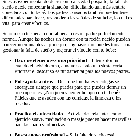
Si estás experimentando depresión o ansiedad posparto, la falta de
sueño puede empeorar la situación, dificultando aún más sentirte
conectada con tu bebé.
Los padres cansados también pueden tener
dificultades para leer y responder a las señales de su bebé, lo cual es
vital para crear vínculos.
Si todo esto te suena, enhorabuena: eres un padre perfectamente
normal. Aunque las noches sin dormir con tu recién nacido puedan
parecer interminables al principio, hay pasos que puedes tomar para
gestionar la falta de sueño y mejorar el vínculo con tu bebé:
Haz que el sueño sea una prioridad
– Intenta dormir
cuando el bebé duerma, aunque sea solo una siesta corta.
Priorizar el descanso es fundamental para los nuevos padres.
Pide ayuda a otros
– Deja que familiares y colegas se
encarguen siempre que puedas para que puedas dormir sin
interrupciones. ¿No quieres perder tiempo con tu bebé?
Pídeles que te ayuden con las comidas, la limpieza o los
recados.
Practica el autocuidado
– Actividades relajantes como
ejercicio suave, meditación o masaje pueden hacer maravillas
para las madres primerizas.
Busca apoyo profesional
– Si la falta de sueño está