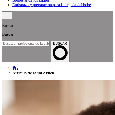
Bienestar de los padres
Embarazo y preparación para la llegada del bebé
Buscar
Buscar
BUSCAR
Artículo de salud Article