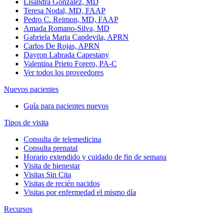
Lisandra Gonzalez, MD
Teresa Nodal, MD, FAAP
Pedro C. Reimon, MD, FAAP
Amada Romano-Silva, MD
Gabriela Maria Capdevila, APRN
Carlos De Rojas, APRN
Dayron Labrada Capestany
Valentina Prieto Forero, PA-C
Ver todos los proveedores
Nuevos pacientes
Guía para pacientes nuevos
Tipos de visita
Consulta de telemedicina
Consulta prenatal
Horario extendido y cuidado de fin de semana
Visita de bienestar
Visitas Sin Cita
Visitas de recién nacidos
Visitas por enfermedad el mismo día
Recursos