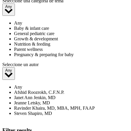
Seleccione una categoría de tema
Any
Any
Baby & infant care
General pediatric care
Growth & development
Nutrition & feeding
Parent wellness
Pregnancy & preparing for baby
Seleccione un autor
Any
Any
Afshid Roozrokh, C.F.N.P.
Janet Ann Jenkin, MD
Jeanne Letsky, MD
Ravinder Khaira, MD, MBA, MPH, FAAP
Steven Shapiro, MD
Filter results