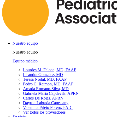
Nuestro equipo
Nuestro equipo
Equipo médico
Lourdes M. Falcon, MD, FAAP
Lisandra Gonzalez, MD
Teresa Nodal, MD, FAAP
Pedro C. Reimon, MD, FAAP
Amada Romano-Silva, MD
Gabriela Maria Capdevila, APRN
Carlos De Rojas, APRN
Dayron Labrada Capestany
Valentina Prieto Forero, PA-C
Ver todos los proveedores
Su visita