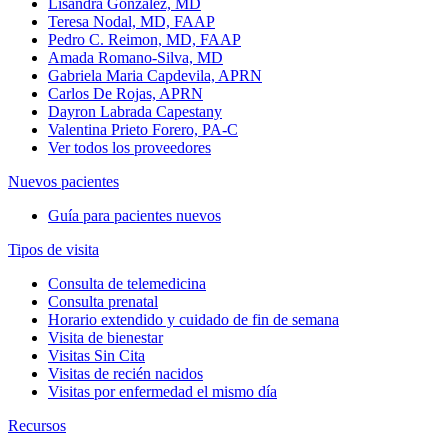
Lisandra Gonzalez, MD
Teresa Nodal, MD, FAAP
Pedro C. Reimon, MD, FAAP
Amada Romano-Silva, MD
Gabriela Maria Capdevila, APRN
Carlos De Rojas, APRN
Dayron Labrada Capestany
Valentina Prieto Forero, PA-C
Ver todos los proveedores
Nuevos pacientes
Guía para pacientes nuevos
Tipos de visita
Consulta de telemedicina
Consulta prenatal
Horario extendido y cuidado de fin de semana
Visita de bienestar
Visitas Sin Cita
Visitas de recién nacidos
Visitas por enfermedad el mismo día
Recursos