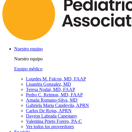
Nuestro equipo
Nuestro equipo
Equipo médico
Lourdes M. Falcon, MD, FAAP
Lisandra Gonzalez, MD
Teresa Nodal, MD, FAAP
Pedro C. Reimon, MD, FAAP
Amada Romano-Silva, MD
Gabriela Maria Capdevila, APRN
Carlos De Rojas, APRN
Dayron Labrada Capestany
Valentina Prieto Forero, PA-C
Ver todos los proveedores
Su visita