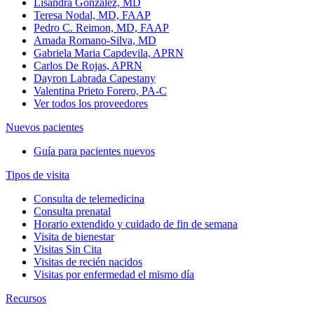
Lisandra Gonzalez, MD
Teresa Nodal, MD, FAAP
Pedro C. Reimon, MD, FAAP
Amada Romano-Silva, MD
Gabriela Maria Capdevila, APRN
Carlos De Rojas, APRN
Dayron Labrada Capestany
Valentina Prieto Forero, PA-C
Ver todos los proveedores
Nuevos pacientes
Guía para pacientes nuevos
Tipos de visita
Consulta de telemedicina
Consulta prenatal
Horario extendido y cuidado de fin de semana
Visita de bienestar
Visitas Sin Cita
Visitas de recién nacidos
Visitas por enfermedad el mismo día
Recursos