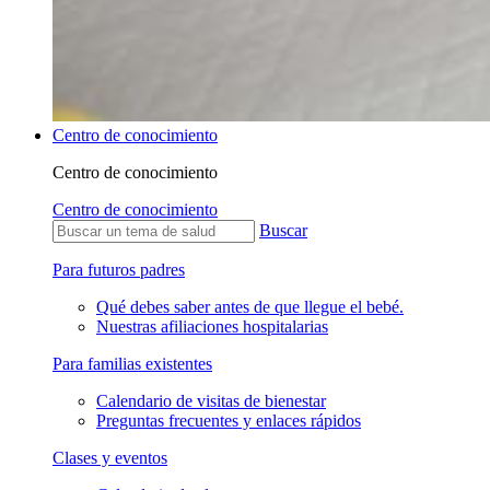
Centro de conocimiento
Centro de conocimiento
Centro de conocimiento
Buscar
Para futuros padres
Qué debes saber antes de que llegue el bebé.
Nuestras afiliaciones hospitalarias
Para familias existentes
Calendario de visitas de bienestar
Preguntas frecuentes y enlaces rápidos
Clases y eventos