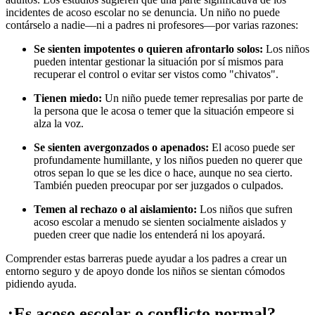
incidentes de acoso escolar no se denuncia. Un niño no puede
contárselo a nadie—ni a padres ni profesores—por varias razones:
Se sienten impotentes o quieren afrontarlo solos:
Los niños
pueden intentar gestionar la situación por sí mismos para
recuperar el control o evitar ser vistos como "chivatos".
Tienen miedo:
Un niño puede temer represalias por parte de
la persona que le acosa o temer que la situación empeore si
alza la voz.
Se sienten avergonzados o apenados:
El acoso puede ser
profundamente humillante, y los niños pueden no querer que
otros sepan lo que se les dice o hace, aunque no sea cierto.
También pueden preocupar por ser juzgados o culpados.
Temen al rechazo o al aislamiento:
Los niños que sufren
acoso escolar a menudo se sienten socialmente aislados y
pueden creer que nadie los entenderá ni los apoyará.
Comprender estas barreras puede ayudar a los padres a crear un
entorno seguro y de apoyo donde los niños se sientan cómodos
pidiendo ayuda.
¿Es acoso escolar o conflicto normal?