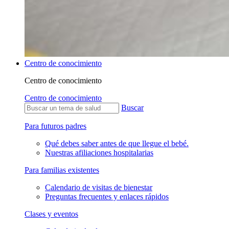
Centro de conocimiento
Centro de conocimiento
Centro de conocimiento
Buscar
Para futuros padres
Qué debes saber antes de que llegue el bebé.
Nuestras afiliaciones hospitalarias
Para familias existentes
Calendario de visitas de bienestar
Preguntas frecuentes y enlaces rápidos
Clases y eventos