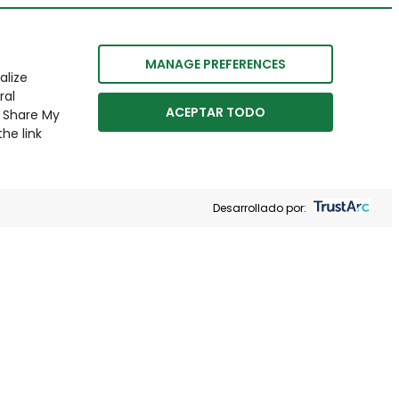
MANAGE PREFERENCES
alize
ral
ACEPTAR TODO
r Share My
he link
Desarrollado por: