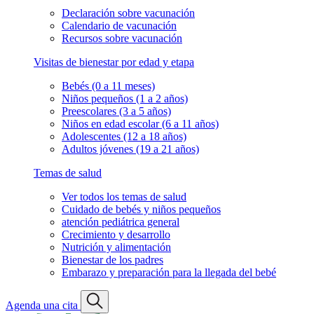
Declaración sobre vacunación
Calendario de vacunación
Recursos sobre vacunación
Visitas de bienestar por edad y etapa
Bebés (0 a 11 meses)
Niños pequeños (1 a 2 años)
Preescolares (3 a 5 años)
Niños en edad escolar (6 a 11 años)
Adolescentes (12 a 18 años)
Adultos jóvenes (19 a 21 años)
Temas de salud
Ver todos los temas de salud
Cuidado de bebés y niños pequeños
atención pediátrica general
Crecimiento y desarrollo
Nutrición y alimentación
Bienestar de los padres
Embarazo y preparación para la llegada del bebé
Agenda una cita