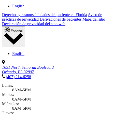
English
Derechos y responsabilidades del paciente en Florida
Aviso de
prácticas de privacidad
Derivaciones de pacientes
Mapa del sitio
Declaración de privacidad del sitio web
Español
English
1651 North Semoran Boulevard
Orlando, FL 32807
(407) 214-6258
Lunes:
8AM–5PM
Martes:
8AM–5PM
Miércoles:
8AM–5PM
Jueves: